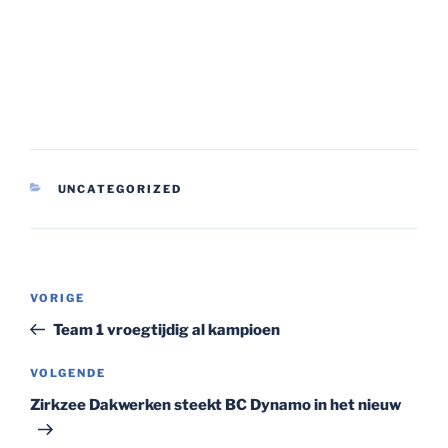
CATEGORIEËN
UNCATEGORIZED
Bericht
Vorig
VORIGE
navigatie
bericht
Team 1 vroegtijdig al kampioen
Volgend
VOLGENDE
bericht
Zirkzee Dakwerken steekt BC Dynamo in het nieuw