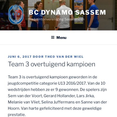
Ga
naar
BC DYNAMO SASSEM
de
Badmintonvereniging Sassenheim
inhoud
Menu
GEPLAATST
JUNI 6, 2017
DOOR
THEO VAN DER WIEL
OP
Team 3 overtuigend kampioen
Team 3 is overtuigend kampioen geworden in de
jeugdcompetitie categorie U13 2016/2017. Van de 10
wedstrijden hebben ze er 9 gewonnen. De spelers zijn
Sem van der Voort, Gerard Hollander, Lars Jirka,
Melanie van Vliet, Selina Juffermans en Sanne van der
Hoorn. Van harte gefeliciteerd met deze geweldige
prestatie.