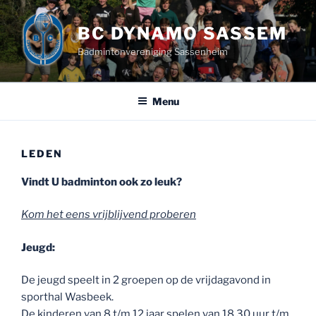
Ga
naar
BC DYNAMO SASSEM
de
Badmintonvereniging Sassenheim
inhoud
Menu
LEDEN
Vindt U badminton ook zo leuk?
Kom het eens vrijblijvend proberen
Jeugd:
De jeugd speelt in 2 groepen op de vrijdagavond in
sporthal Wasbeek.
De kinderen van 8 t/m 12 jaar spelen van 18.30 uur t/m