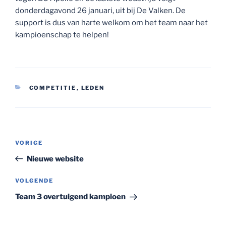
donderdagavond 26 januari, uit bij De Valken. De
support is dus van harte welkom om het team naar het
kampioenschap te helpen!
CATEGORIEËN
COMPETITIE
,
LEDEN
Bericht
Vorig
VORIGE
navigatie
bericht
Nieuwe website
Volgend
VOLGENDE
bericht
Team 3 overtuigend kampioen