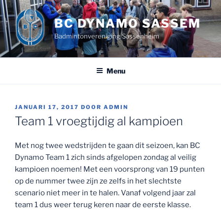
Ga
naar
BC DYNAMO SASSEM
de
Badmintonvereniging Sassenheim
inhoud
Menu
GEPLAATST
JANUARI 17, 2017
DOOR
ADMIN
OP
Team 1 vroegtijdig al kampioen
Met nog twee wedstrijden te gaan dit seizoen, kan BC
Dynamo Team 1 zich sinds afgelopen zondag al veilig
kampioen noemen! Met een voorsprong van 19 punten
op de nummer twee zijn ze zelfs in het slechtste
scenario niet meer in te halen. Vanaf volgend jaar zal
team 1 dus weer terug keren naar de eerste klasse.