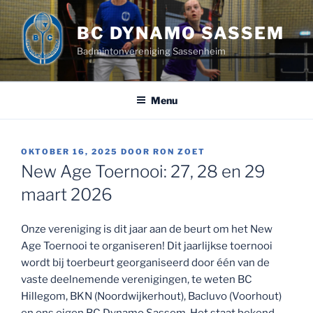
Ga
naar
BC DYNAMO SASSEM
de
Badmintonvereniging Sassenheim
inhoud
Menu
GEPLAATST
OKTOBER 16, 2025
DOOR
RON ZOET
OP
New Age Toernooi: 27, 28 en 29
maart 2026
Onze vereniging is dit jaar aan de beurt om het New
Age Toernooi te organiseren! Dit jaarlijkse toernooi
wordt bij toerbeurt georganiseerd door één van de
vaste deelnemende verenigingen, te weten BC
Hillegom, BKN (Noordwijkerhout), Bacluvo (Voorhout)