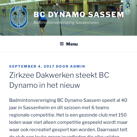
Ga
naar
BC DYNAMO SASSEM
de
Badmintonvereniging Sassenheim
inhoud
Menu
GEPLAATST
SEPTEMBER 4, 2017
DOOR
ADMIN
OP
Zirkzee Dakwerken steekt BC
Dynamo in het nieuw
Badmintonvereniging BC Dynamo Sassem speelt al 40
jaar in Sassenheim en dit seizoen met 6 teams
regionale competitie. Het is een gezonde club met 150
leden waar niet alleen competitie gespeeld wordt maar
waar ook recreatief gesport kan worden. Daarnaast telt