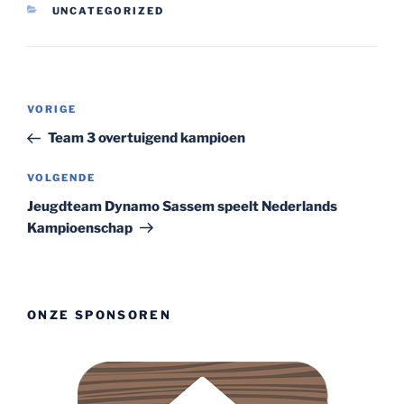
CATEGORIEËN
UNCATEGORIZED
Bericht
Vorig
VORIGE
navigatie
bericht
Team 3 overtuigend kampioen
Volgend
VOLGENDE
bericht
Jeugdteam Dynamo Sassem speelt Nederlands
Kampioenschap
ONZE SPONSOREN