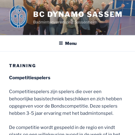
Ga
naar
BC DYNAMO SASSEM
de
Badmintonvereniging Sassenheim
inhoud
Menu
TRAINING
Competitiespelers
Competitiespelers zijn spelers die over een
behoorlijke basistechniek beschikken en zich hebben
opgegeven voor de Bondscompetitie. Deze spelers
hebben 3-5 jaar ervaring met het badmintonspel.
De competitie wordt gespeeld in de regio en vindt
plaats op een willekeurige avond in de week of in het