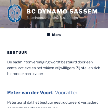
Ga
naar
BC DYNAMO SASSEM
de
Badmintonvereniging Sassenheim
inhoud
Menu
BESTUUR
De badmintonvereniging wordt bestuurd door een
aantal actieve en betrokken vrijwilligers. Zij stellen zich
hieronder aan u voor:
Peter van der Voort
: Voorzitter
Peter zorgt dat het bestuur gestructureerd vergaderd