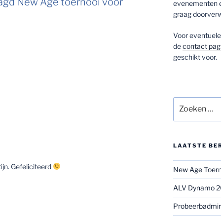
agd New Age toernooi voor
evenementen en
graag doorverw
Voor eventuele 
de
contact pag
geschikt voor.
Zoeken
naar:
LAATSTE BE
jn. Gefeliciteerd
New Age Toerno
ALV Dynamo 
Probeerbadmi