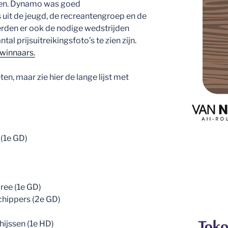
en. Dynamo was goed
uit de jeugd, de recreantengroep en de
erden er ook de nodige wedstrijden
l prijsuitreikingsfoto’s te zien zijn.
winnaars.
en, maar zie hier de lange lijst met
 (1e GD)
ree (1e GD)
chippers (2e GD)
ijssen (1e HD)