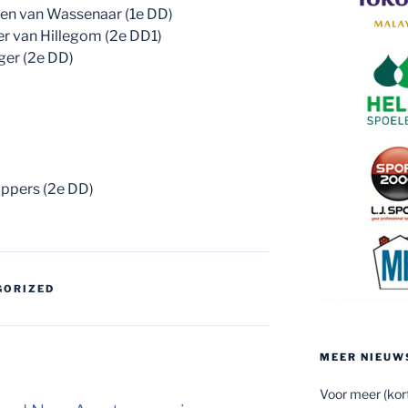
llen van Wassenaar (1e DD)
er van Hillegom (2e DD1)
nger (2e DD)
ippers (2e DD)
GORIZED
MEER NIEUW
Voor meer (kort