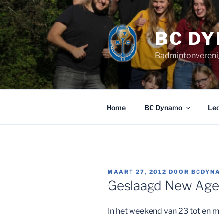
Ga
naar
de
BC D
inhoud
Badmintonvereni
Home
BC Dynamo
Le
GEPLAATST
MAART 27, 2012
DOOR
BCDYN
OP
Geslaagd New Age
In het weekend van 23 tot en 