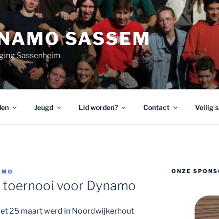
YNAMO SASSEM
ging Sassenheim
den
Jeugd
Lid worden?
Contact
Veilig 
ONZE SPONS
AMO
 toernooi voor Dynamo
met 25 maart werd in Noordwijkerhout