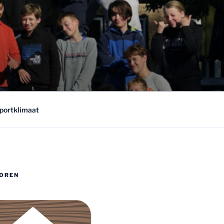
sportklimaat
OREN