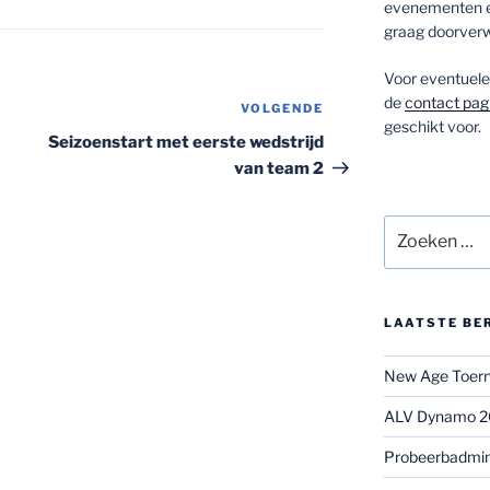
evenementen en
graag doorverw
Voor eventuele 
de
contact pag
VOLGENDE
Volgend
geschikt voor.
bericht
Seizoenstart met eerste wedstrijd
van team 2
Zoeken
naar:
LAATSTE BE
New Age Toerno
ALV Dynamo 
Probeerbadmi