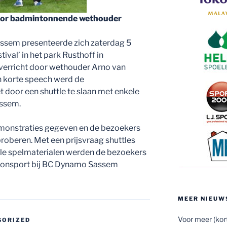
 door badmintonnende wethouder
sem presenteerde zich zaterdag 5
tival’ in het park Rusthoff in
verricht door wethouder Arno van
 korte speech werd de
door een shuttle te slaan met enkele
ssem.
emonstraties gegeven en de bezoekers
proberen. Met een prijsvraag shuttles
alle spelmaterialen werden de bezoekers
tonsport bij BC Dynamo Sassem
MEER NIEUW
Voor meer (kort
GORIZED