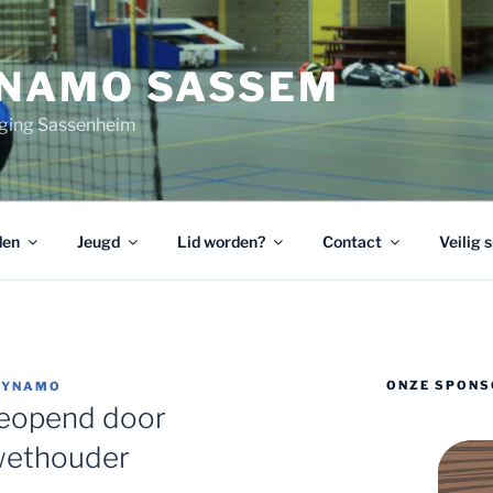
YNAMO SASSEM
ging Sassenheim
den
Jeugd
Lid worden?
Contact
Veilig 
ONZE SPONS
DYNAMO
 geopend door
wethouder