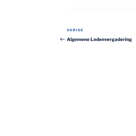
Bericht
Vorig
VORIGE
navigatie
bericht
Algemene Ledenvergadering