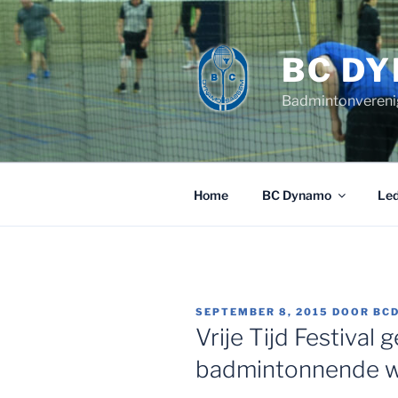
Ga
naar
de
BC D
inhoud
Badmintonvereni
Home
BC Dynamo
Le
GEPLAATST
SEPTEMBER 8, 2015
DOOR
BC
OP
Vrije Tijd Festival
badmintonnende 