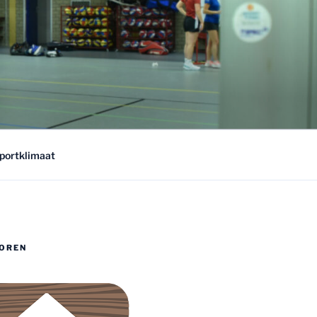
sportklimaat
OREN