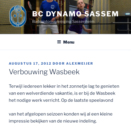
Ga
naar
BC DYNAMO SASSEM
de
Badmintonvereniging Sassenheim
inhoud
Menu
GEPLAATST
AUGUSTUS 17, 2012
DOOR
ALEXMEIJER
OP
Verbouwing Wasbeek
Terwijl iedereen lekker in het zonnetje lag te genieten
van een welverdiende vakantie, is er bij de Wasbeek
het nodige werk verricht. Op de laatste speelavond
van het afgelopen seizoen konden wij al een kleine
impressie bekijken van de nieuwe indeling.