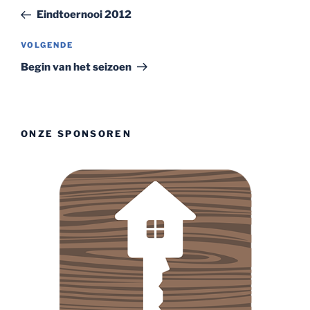
navigatie
bericht
Eindtoernooi 2012
Volgend
VOLGENDE
bericht
Begin van het seizoen
ONZE SPONSOREN