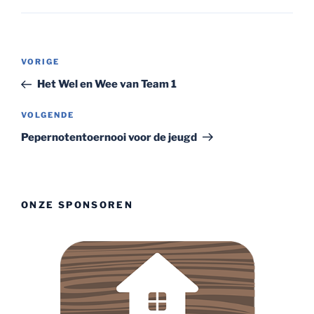
Bericht
Vorig
VORIGE
navigatie
bericht
Het Wel en Wee van Team 1
Volgend
VOLGENDE
bericht
Pepernotentoernooi voor de jeugd
ONZE SPONSOREN