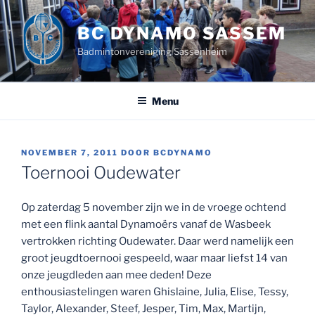
Ga
naar
BC DYNAMO SASSEM
de
Badmintonvereniging Sassenheim
inhoud
Menu
GEPLAATST
NOVEMBER 7, 2011
DOOR
BCDYNAMO
OP
Toernooi Oudewater
Op zaterdag 5 november zijn we in de vroege ochtend
met een flink aantal Dynamoërs vanaf de Wasbeek
vertrokken richting Oudewater. Daar werd namelijk een
groot jeugdtoernooi gespeeld, waar maar liefst 14 van
onze jeugdleden aan mee deden! Deze
enthousiastelingen waren Ghislaine, Julia, Elise, Tessy,
Taylor, Alexander, Steef, Jesper, Tim, Max, Martijn,