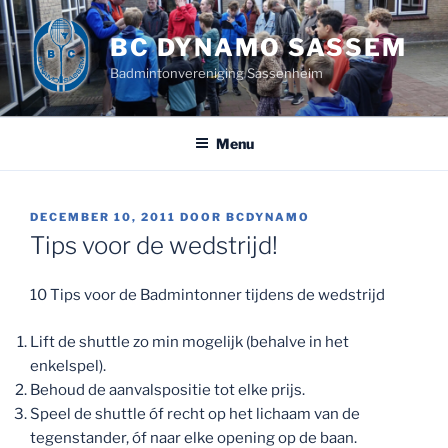
Ga
naar
BC DYNAMO SASSEM
de
Badmintonvereniging Sassenheim
inhoud
Menu
GEPLAATST
DECEMBER 10, 2011
DOOR
BCDYNAMO
OP
Tips voor de wedstrijd!
10 Tips voor de Badmintonner tijdens de wedstrijd
Lift de shuttle zo min mogelijk (behalve in het
enkelspel).
Behoud de aanvalspositie tot elke prijs.
Speel de shuttle óf recht op het lichaam van de
tegenstander, óf naar elke opening op de baan.