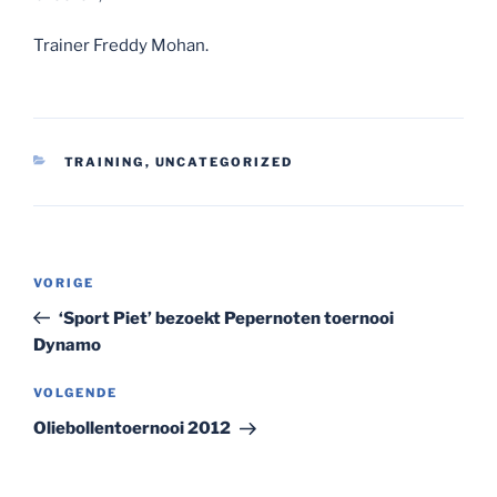
Trainer Freddy Mohan.
CATEGORIEËN
TRAINING
,
UNCATEGORIZED
Bericht
Vorig
VORIGE
navigatie
bericht
‘Sport Piet’ bezoekt Pepernoten toernooi
Dynamo
Volgend
VOLGENDE
bericht
Oliebollentoernooi 2012