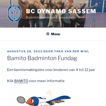
Ga
naar
BC DYNAMO SASSEM
de
Badmintonvereniging Sassenheim
inhoud
Menu
GEPLAATST
AUGUSTUS 29, 2023
DOOR
THEO VAN DER WIEL
OP
Bamito Badminton Fundag
Een kennismakingsles voor kinderen van 4 tot 12 jaar
Klik
BAMITO
voor meer informatie