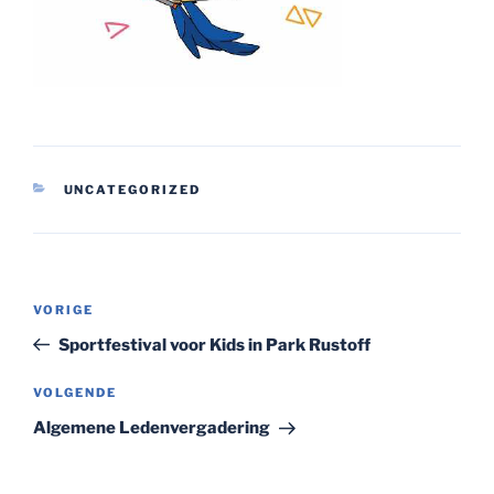
CATEGORIEËN
UNCATEGORIZED
Bericht
Vorig
VORIGE
navigatie
bericht
Sportfestival voor Kids in Park Rustoff
Volgend
VOLGENDE
bericht
Algemene Ledenvergadering