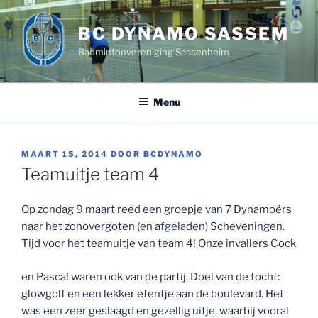
Ga
naar
BC DYNAMO SASSEM
de
Badmintonvereniging Sassenheim
inhoud
Menu
GEPLAATST
MAART 15, 2014
DOOR
BCDYNAMO
OP
Teamuitje team 4
Op zondag 9 maart reed een groepje van 7 Dynamoërs
naar het zonovergoten (en afgeladen) Scheveningen.
Tijd voor het teamuitje van team 4! Onze invallers Cock
en Pascal waren ook van de partij. Doel van de tocht:
glowgolf en een lekker etentje aan de boulevard. Het
was een zeer geslaagd en gezellig uitje, waarbij vooral