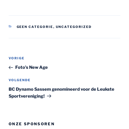
CATEGORIEËN
GEEN CATEGORIE
,
UNCATEGORIZED
Bericht
Vorig
VORIGE
navigatie
bericht
Foto’s New Age
Volgend
VOLGENDE
bericht
BC Dynamo Sassem genomineerd voor de Leukste
Sportvereniging!
ONZE SPONSOREN