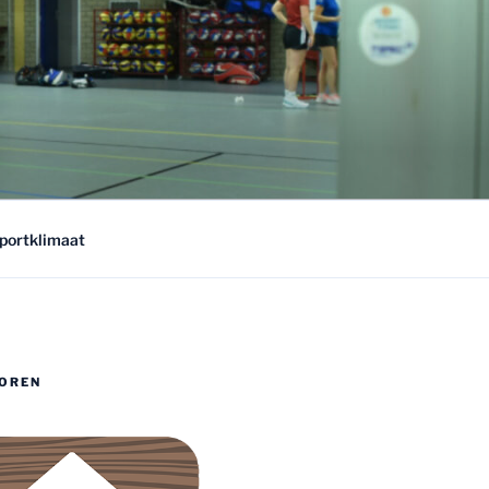
sportklimaat
OREN