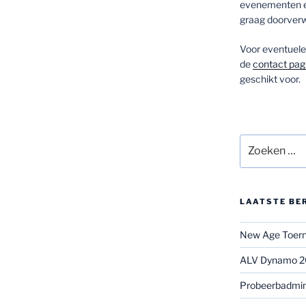
evenementen en
graag doorverw
Voor eventuele 
de
contact pag
geschikt voor.
Zoeken
naar:
LAATSTE BE
New Age Toerno
ALV Dynamo 
Probeerbadmi