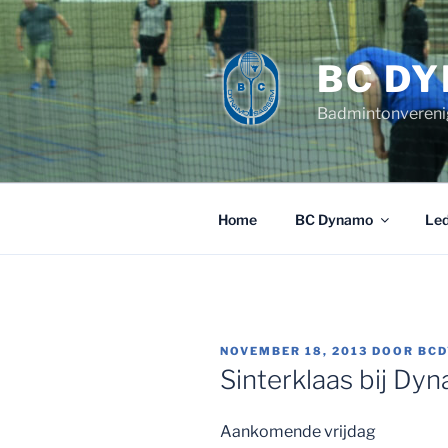
Ga
naar
de
BC D
inhoud
Badmintonvereni
Home
BC Dynamo
Le
GEPLAATST
NOVEMBER 18, 2013
DOOR
BC
OP
Sinterklaas bij Dy
Aankomende vrijdag