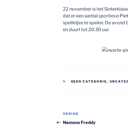
22 november is het Sinterkla
dat er een aantal sportieve Pi
spelletjes te spelen. De avond
en duurt tot 20.30 uur.
CATEGORIEËN
GEEN CATEGORIE
,
UNCATE
Bericht
Vorig
VORIGE
navigatie
bericht
Namens Freddy