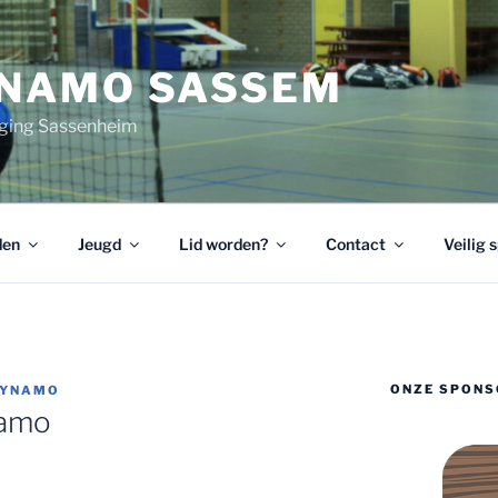
YNAMO SASSEM
ging Sassenheim
den
Jeugd
Lid worden?
Contact
Veilig 
ONZE SPONS
DYNAMO
namo