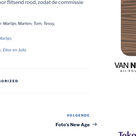
oor flitsend rood, zodat de commissie
artijn,
 Elise en Julia
GORIZED
VOLGENDE
Volgend
bericht
Foto’s New Age