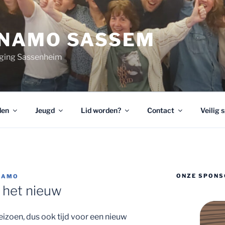
YNAMO SASSEM
ging Sassenheim
den
Jeugd
Lid worden?
Contact
Veilig 
ONZE SPONS
NAMO
 het nieuw
eizoen, dus ook tijd voor een nieuw