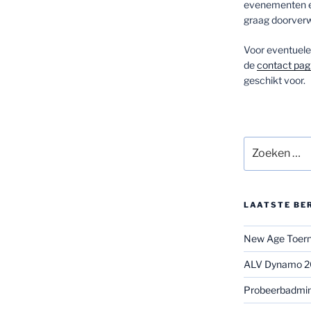
evenementen en
graag doorverw
Voor eventuele 
de
contact pag
geschikt voor.
Zoeken
naar:
LAATSTE BE
New Age Toerno
ALV Dynamo 
Probeerbadmi