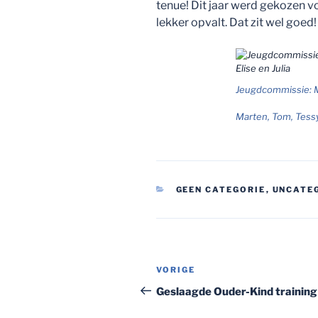
tenue! Dit jaar werd gekozen v
lekker opvalt. Dat zit wel goed!
Jeugdcommissie: M
Marten, Tom, Tessy,
CATEGORIEËN
GEEN CATEGORIE
,
UNCATE
Bericht
Vorig
VORIGE
navigatie
bericht
Geslaagde Ouder-Kind training