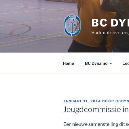
Ga
naar
de
BC D
inhoud
Badmintonvereni
Home
BC Dynamo
Le
GEPLAATST
JANUARI 31, 2014
DOOR
BCDY
OP
Jeugdcommissie in
Een nieuwe samenstelling dit s