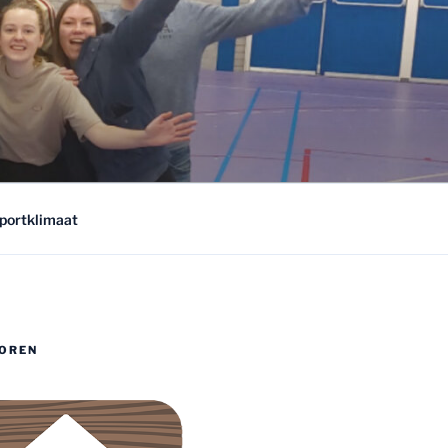
sportklimaat
OREN