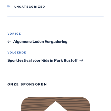
CATEGORIEËN
UNCATEGORIZED
Bericht
Vorig
VORIGE
navigatie
bericht
Algemene Leden Vergadering
Volgend
VOLGENDE
bericht
Sportfestival voor Kids in Park Rustoff
ONZE SPONSOREN