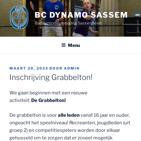
Ga
naar
BC DYNAMO SASSEM
de
Badmintonvereniging Sassenheim
inhoud
Menu
GEPLAATST
MAART 20, 2023
DOOR
ADMIN
OP
Inschrijving Grabbelton!
We gaan beginnen met een nieuwe
activiteit:
De Grabbelton!
De grabbelton is voor
alle leden
vanaf 16 jaar en ouder,
ongeacht het speelniveau! Recreanten, jeugdleden (uit
groep 2) en competitiespelers worden door elkaar
gehusseld om te zorgen dat er zoveel mogelijk