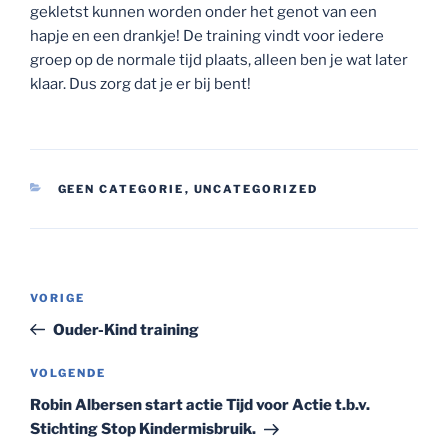
gekletst kunnen worden onder het genot van een
hapje en een drankje! De training vindt voor iedere
groep op de normale tijd plaats, alleen ben je wat later
klaar. Dus zorg dat je er bij bent!
CATEGORIEËN
GEEN CATEGORIE
,
UNCATEGORIZED
Bericht
Vorig
VORIGE
navigatie
bericht
Ouder-Kind training
Volgend
VOLGENDE
bericht
Robin Albersen start actie Tijd voor Actie t.b.v.
Stichting Stop Kindermisbruik.