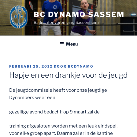
Ga
naar
BC DYNAMO SASSEM
de
Badmintonvereniging Sassenheim
inhoud
Menu
GEPLAATST
FEBRUARI 25, 2012
DOOR
BCDYNAMO
OP
Hapje en een drankje voor de jeugd
De jeugdcommissie heeft voor onze jeugdige
Dynamoërs weer een
gezellige avond bedacht: op 9 maart zal de
training afgesloten worden met een leuk eindspel,
voor elke groep apart. Daarna zal er in de kantine