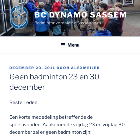
Ga
naar
BC DYNAMO SASSEM
de
Badmintonvereniging Sassenheim
inhoud
Menu
GEPLAATST
DECEMBER 20, 2011
DOOR
ALEXMEIJER
OP
Geen badminton 23 en 30
december
Beste Leden,
Een korte mededeling betreffende de
speelavonden. Aankomende vrijdag 23 en vrijdag 30
december zal er geen badminton zijn!