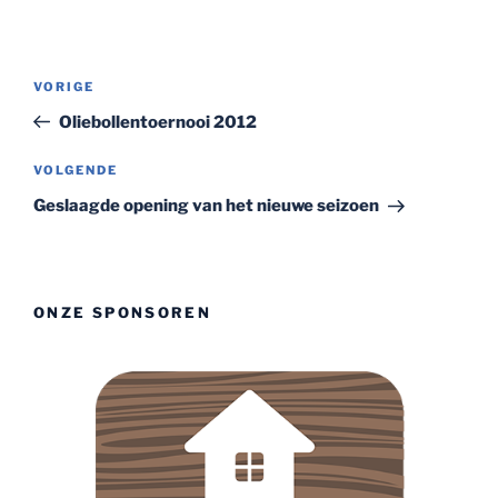
Bericht
Vorig
VORIGE
navigatie
bericht
Oliebollentoernooi 2012
Volgend
VOLGENDE
bericht
Geslaagde opening van het nieuwe seizoen
ONZE SPONSOREN