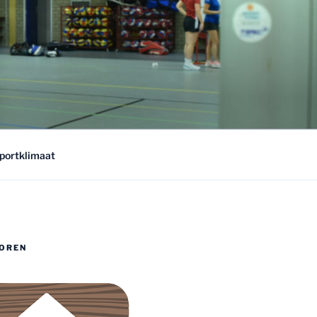
sportklimaat
OREN