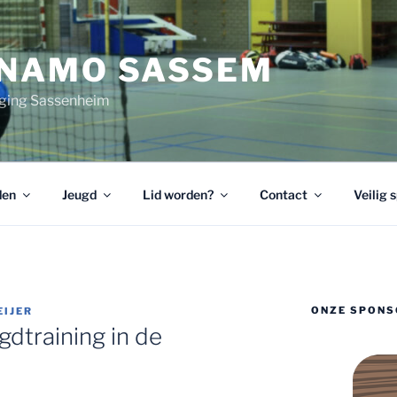
YNAMO SASSEM
ging Sassenheim
den
Jeugd
Lid worden?
Contact
Veilig 
ONZE SPONS
IJER
gdtraining in de