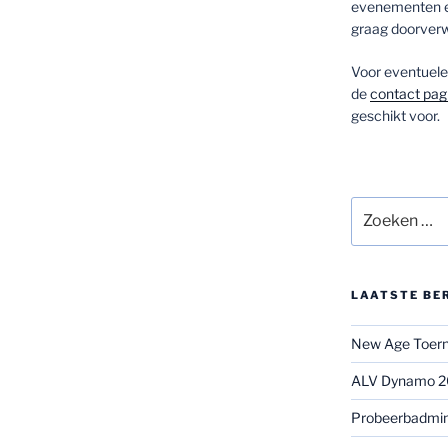
evenementen en
graag doorverw
Voor eventuele 
de
contact pag
geschikt voor.
Zoeken
naar:
LAATSTE BE
New Age Toerno
ALV Dynamo 
Probeerbadmi