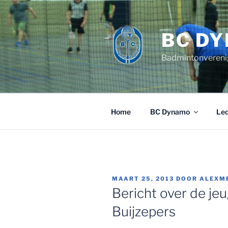
Ga
naar
de
BC D
inhoud
Badmintonvereni
Home
BC Dynamo
Le
GEPLAATST
MAART 25, 2013
DOOR
ALEXME
OP
Bericht over de jeu
Buijzepers