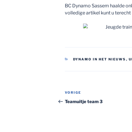
BC Dynamo Sassem haalde onla
volledige artikel kunt u terech
CATEGORIEËN
DYNAMO IN HET NIEUWS
,
U
Bericht
Vorig
VORIGE
navigatie
bericht
Teamuitje team 3