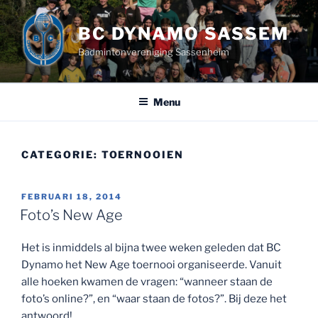
Ga
naar
BC DYNAMO SASSEM
de
Badmintonvereniging Sassenheim
inhoud
Menu
CATEGORIE:
TOERNOOIEN
GEPLAATST
FEBRUARI 18, 2014
OP
Foto’s New Age
Het is inmiddels al bijna twee weken geleden dat BC
Dynamo het New Age toernooi organiseerde. Vanuit
alle hoeken kwamen de vragen: “wanneer staan de
foto’s online?”, en “waar staan de fotos?”. Bij deze het
antwoord!